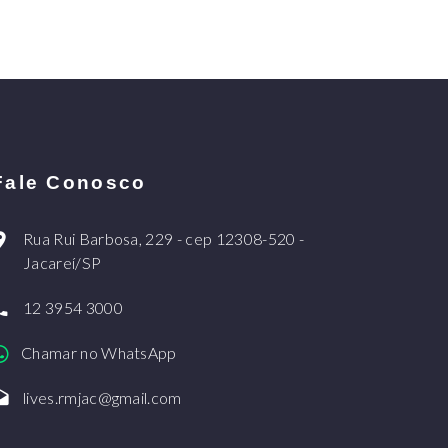
Fale Conosco
Rua Rui Barbosa, 229 - cep 12308-520 -
Jacareí/SP
12 3954 3000
Chamar no WhatsApp
lives.rmjac@gmail.com