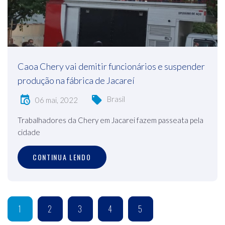
Caoa Chery vai demitir funcionários e suspender
produção na fábrica de Jacareí
Brasil
06 mai, 2022
Trabalhadores da Chery em Jacarei fazem passeata pela
cidade
CONTINUA LENDO
1
2
3
4
5